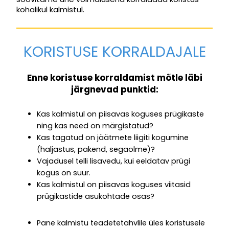
kohalikul kalmistul.
KORISTUSE KORRALDAJALE
Enne koristuse korraldamist mõtle läbi
järgnevad punktid:
Kas kalmistul on piisavas koguses prügikaste
ning kas need on märgistatud?
Kas tagatud on jäätmete liigiti kogumine
(haljastus, pakend, segaolme)?
Vajadusel telli lisavedu, kui eeldatav prügi
kogus on suur.
Kas kalmistul on piisavas koguses viitasid
prügikastide asukohtade osas?
Pane kalmistu teadetetahvlile üles koristusele