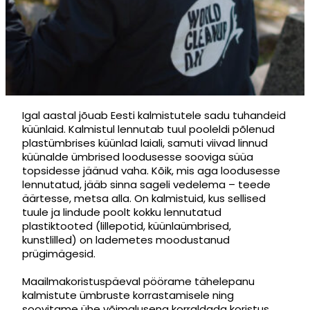
Igal aastal jõuab Eesti kalmistutele sadu tuhandeid
küünlaid. Kalmistul lennutab tuul pooleldi põlenud
plastümbrises küünlad laiali, samuti viivad linnud
küünalde ümbrised loodusesse sooviga süüa
topsidesse jäänud vaha. Kõik, mis aga loodusesse
lennutatud, jääb sinna sageli vedelema – teede
äärtesse, metsa alla. On kalmistuid, kus sellised
tuule ja lindude poolt kokku lennutatud
plastiktooted (lillepotid, küünlaümbrised,
kunstlilled) on lademetes moodustanud
prügimägesid.
Maailmakoristuspäeval pöörame tähelepanu
kalmistute ümbruste korrastamisele ning
soovitame ühe võimalusena korraldada koristus