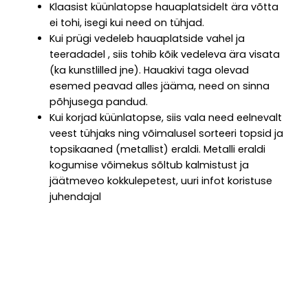
Klaasist küünlatopse hauaplatsidelt ära võtta
ei tohi, isegi kui need on tühjad.
Kui prügi vedeleb hauaplatside vahel ja
teeradadel , siis tohib kõik vedeleva ära visata
(ka kunstlilled jne). Hauakivi taga olevad
esemed peavad alles jääma, need on sinna
põhjusega pandud.
Kui korjad küünlatopse, siis vala need eelnevalt
veest tühjaks ning võimalusel sorteeri topsid ja
topsikaaned (metallist) eraldi. Metalli eraldi
kogumise võimekus sõltub kalmistust ja
jäätmeveo kokkulepetest, uuri infot koristuse
juhendajal