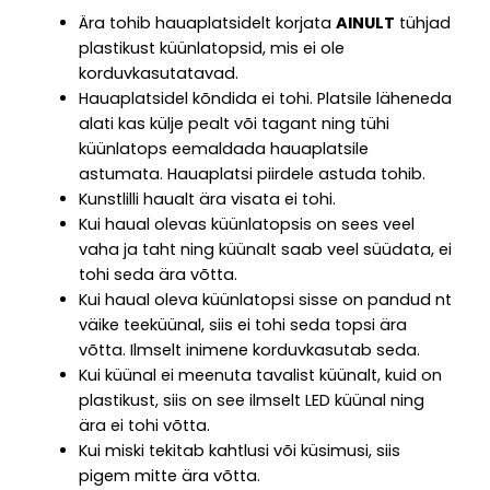
Ära tohib hauaplatsidelt korjata
AINULT
tühjad
plastikust küünlatopsid, mis ei ole
korduvkasutatavad.
Hauaplatsidel kõndida ei tohi. Platsile läheneda
alati kas külje pealt või tagant ning tühi
küünlatops eemaldada hauaplatsile
astumata. Hauaplatsi piirdele astuda tohib.
Kunstlilli haualt ära visata ei tohi.
Kui haual olevas küünlatopsis on sees veel
vaha ja taht ning küünalt saab veel süüdata, ei
tohi seda ära võtta.
Kui haual oleva küünlatopsi sisse on pandud nt
väike teeküünal, siis ei tohi seda topsi ära
võtta. Ilmselt inimene korduvkasutab seda.
Kui küünal ei meenuta tavalist küünalt, kuid on
plastikust, siis on see ilmselt LED küünal ning
ära ei tohi võtta.
Kui miski tekitab kahtlusi või küsimusi, siis
pigem mitte ära võtta.