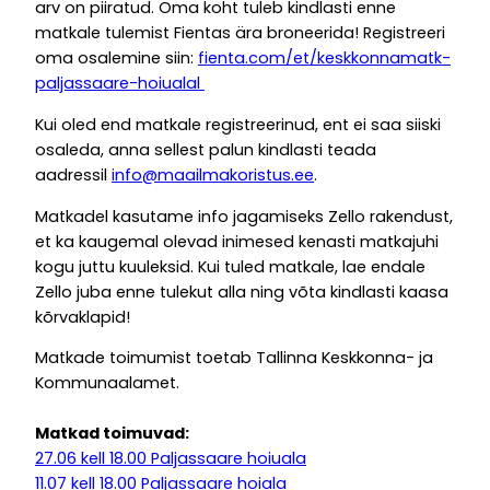
arv on piiratud. Oma koht tuleb kindlasti enne
matkale tulemist Fientas ära broneerida! Registreeri
oma osalemine siin:
fienta.com/et/keskkonnamatk-
paljassaare-hoiualal
Kui oled end matkale registreerinud, ent ei saa siiski
osaleda, anna sellest palun kindlasti teada
aadressil
info@maailmakoristus.ee
.
Matkadel kasutame info jagamiseks Zello rakendust,
et ka kaugemal olevad inimesed kenasti matkajuhi
kogu juttu kuuleksid. Kui tuled matkale, lae endale
Zello juba enne tulekut alla ning võta kindlasti kaasa
kõrvaklapid!
Matkade toimumist toetab Tallinna Keskkonna- ja
Kommunaalamet.
Matkad toimuvad:
27.06 kell 18.00 Paljassaare hoiuala
11.07 kell 18.00 Paljassaare hoiala