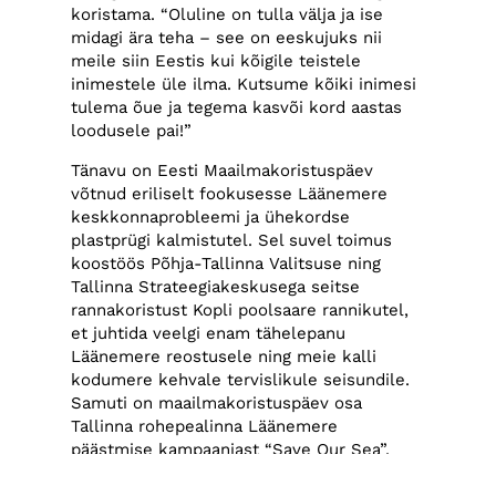
koristama. “Oluline on tulla välja ja ise
midagi ära teha – see on eeskujuks nii
meile siin Eestis kui kõigile teistele
inimestele üle ilma. Kutsume kõiki inimesi
tulema õue ja tegema kasvõi kord aastas
loodusele pai!”
Tänavu on Eesti Maailmakoristuspäev
võtnud eriliselt fookusesse Läänemere
keskkonnaprobleemi ja ühekordse
plastprügi kalmistutel. Sel suvel toimus
koostöös Põhja-Tallinna Valitsuse ning
Tallinna Strateegiakeskusega seitse
rannakoristust Kopli poolsaare rannikutel,
et juhtida veelgi enam tähelepanu
Läänemere reostusele ning meie kalli
kodumere kehvale tervislikule seisundile.
Samuti on maailmakoristuspäev osa
Tallinna rohepealinna Läänemere
päästmise kampaaniast “Save Our Sea”.
Eestimaa kalmistutel käies aga avaneb