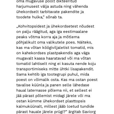
oma mugavuse poolt dikteeritud
harjumusest välja astuda ning vähenda
ühekordselt tarbitavate pakendite ja
toodete hulka,” sõnab ta.
„Kohvitopsidest ja ühekordsetest nõudest
on palju räägitud, aga iga eestimaalane
peaks võtma korra aja ja mõtlema
põhjalikult oma valikutele poes. Näiteks,
kas ma võtan köögiviljaletist tomatid, mis
on kahekordses plastpakendis aga väga
mugavalt kaasa haaratavad või ma võtan
tomatid lahtiselt ning ei kasuta nende koju
transportimiseks mitte ühtki lisapakendit.
Sama kehtib iga tootegrupi puhul, mida
poest on võimalik osta. Kas ma ostan poest
tavalise küünla ja panen selle lähedase
haual laternasse põlema nii, et sellest ei
jää pärast põlemist midagi järele või ma
ostan kümme ühekordset plasttopsis
kalmuküünalt, millest jääb loetud tundide
pärast hauale järele prügi?” ärgitab Saviorg