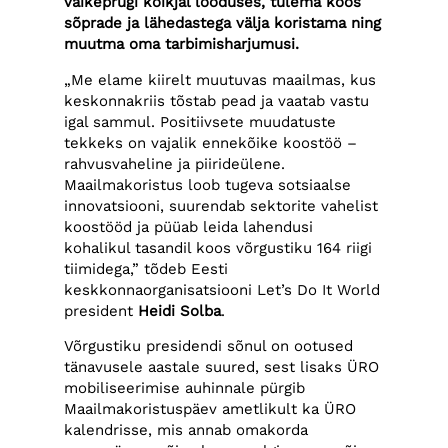
väikeprügi kõikjal looduses, tulema koos
sõprade ja lähedastega välja koristama ning
muutma oma tarbimisharjumusi.
„Me elame kiirelt muutuvas maailmas, kus
keskonnakriis tõstab pead ja vaatab vastu
igal sammul. Positiivsete muudatuste
tekkeks on vajalik ennekõike koostöö –
rahvusvaheline ja piirideülene.
Maailmakoristus loob tugeva sotsiaalse
innovatsiooni, suurendab sektorite vahelist
koostööd ja püüab leida lahendusi
kohalikul tasandil koos võrgustiku 164 riigi
tiimidega,” tõdeb Eesti
keskkonnaorganisatsiooni Let’s Do It World
president
Heidi Solba
.
Võrgustiku presidendi sõnul on ootused
tänavusele aastale suured, sest lisaks ÜRO
mobiliseerimise auhinnale pürgib
Maailmakoristuspäev ametlikult ka ÜRO
kalendrisse, mis annab omakorda