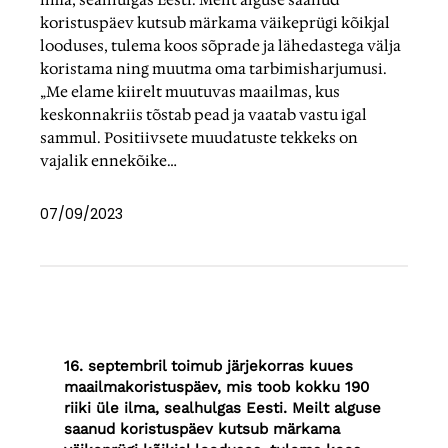
ilma, sealhulgas Eesti. Meilt alguse saanud
koristuspäev kutsub märkama väikeprügi kõikjal
looduses, tulema koos sõprade ja lähedastega välja
koristama ning muutma oma tarbimisharjumusi.
„Me elame kiirelt muutuvas maailmas, kus
keskonnakriis tõstab pead ja vaatab vastu igal
sammul. Positiivsete muudatuste tekkeks on
vajalik ennekõike…
07/09/2023
16. septembril toimub järjekorras kuues
maailmakoristuspäev, mis toob kokku 190
riiki üle ilma, sealhulgas Eesti. Meilt alguse
saanud koristuspäev kutsub märkama