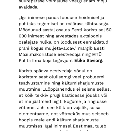
suurepärase võimaluse veelgi enam mõju
avaldada.
„Iga inimese panus looduse hoidmisel ja
puhtaks tegemisel on määrava tähtsusega.
Möödunud aastal osales Eesti koristusel 50
000 inimest ning arvestades aktsioonis
osalejate hulka, on loodusest eemaldatud
prahi kogus muljetavaldav,” märgib Eesti
Maailmakoristuse eestvedaja ning MTÜ
Puhta Ilma koja tegevjuht
Elike Saviorg
.
Koristuspäeva eestvedaja sõnul on
koristamisest olulisemgi veel probleemi
teadvustamine ning käitumisharjumuste
muutmine: „Lõpplahendus ei seisne selles,
et kõik tekkiv prügi kastidesse jõuaks või
et me jäätmeid liigiti kogume ja ringlusse
võtame. Jah, see kõik on vajalik, suisa
elementaarne, ent võtmeküsimus seisneb
hoopis meie endi käitumisharjumuste
muutmises! Igal inimesel Eestimaal tuleb