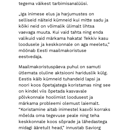
tegema väikest tarbimisanalüüsi.
„Iga inimese elus ja harjumustes on
selliseid näiteid kümneid kui mitte sadu ja
kõiki neid on võimalik ülimalt lihtsa
vaevaga muuta. Kui vaid tahta ning enda
valikuid vaid märkama hakata! Tekkiv kasu
loodusele ja keskkonnale on aga meeletu,”
möönab Eesti maailmakoristuse
eestvedaja.
Maailmakoristuspäeva puhul on samuti
ütlemata oluline aktsiooni hariduslik külg.
Eestis käib kümneid tuhandeid lapsi ja
noori koos õpetajatega koristamas ning see
on kindel viis õpetada kasvavale
põlvkonnale hoolimist loodusest ja
märkama probleemi olemust laiemalt.
“Koristamine aitab inimestel kasvõi korraks
mõelda oma tegevuse peale ning teha
keskkonnale koos sõprade ja lähedastega
midagi ääretult head,” innustab Saviorg