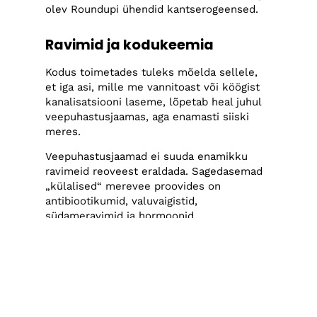
olev Roundupi ühendid kantserogeensed.
Ravimid ja kodukeemia
Kodus toimetades tuleks mõelda sellele,
et iga asi, mille me vannitoast või köögist
kanalisatsiooni laseme, lõpetab heal juhul
veepuhastusjaamas, aga enamasti siiski
meres.
Veepuhastusjaamad ei suuda enamikku
ravimeid reoveest eraldada. Sagedasemad
„külalised“ merevee proovides on
antibiootikumid, valuvaigistid,
südameravimid ja hormoonid.
Ravimijäätmete õige käitlemine aitab
vähendada nende sisaldust reovees. Seega
tuleks kõik ravimijäägid viia jäätmejaama
või apteeki, neid ei tohi lasta
kanalisatsiooni või visata
segaolmejäätmete hulka.