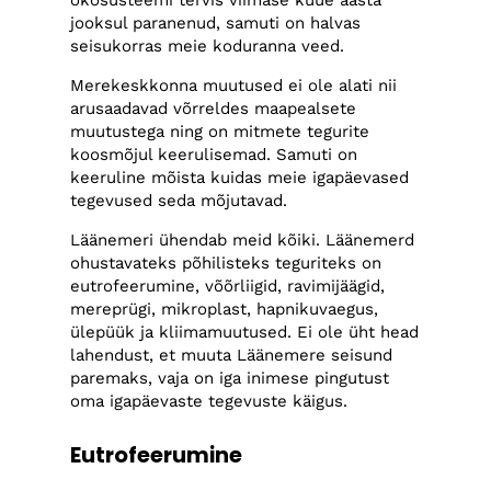
ökosüsteemi tervis viimase kuue aasta
jooksul paranenud, samuti on halvas
seisukorras meie koduranna veed.
Merekeskkonna muutused ei ole alati nii
arusaadavad võrreldes maapealsete
muutustega ning on mitmete tegurite
koosmõjul keerulisemad. Samuti on
keeruline mõista kuidas meie igapäevased
tegevused seda mõjutavad.
Läänemeri ühendab meid kõiki. Läänemerd
ohustavateks põhilisteks teguriteks on
eutrofeerumine, võõrliigid, ravimijäägid,
mereprügi, mikroplast, hapnikuvaegus,
ülepüük ja kliimamuutused. Ei ole üht head
lahendust, et muuta Läänemere seisund
paremaks, vaja on iga inimese pingutust
oma igapäevaste tegevuste käigus.
Eutrofeerumine