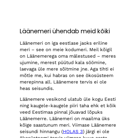
Läänemeri ühendab meid kõiki
Läänemeri on iga eestlase jaoks eriline
meri – see on meie kodumeri. Meil kõigil
on Läänemerega oma mälestused – meres
ujumine, merest püütud kala söömine,
laevaga üle mere sõitmine jne. Aga tihti ei
mõtle me, kui habras on see ökosüsteem
merepinna all. Läänemere tervis ei ole
heas seisundis.
Läänemere vesikond ulatub üle kogu Eesti
ning kaugele-kaugele piiri taha ehk et kõik
veed Eestimaa pinnal jõuavad lõpuks
Läänemerre. Läänemeri on maailma üks
kõige saastunum meri. Viimase Läänemere
seisundi hinnangu (
HOLAS 3
) järgi ei ole