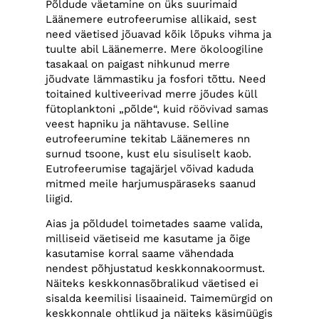
Põldude väetamine on üks suurimaid
Läänemere eutrofeerumise allikaid, sest
need väetised jõuavad kõik lõpuks vihma ja
tuulte abil Läänemerre. Mere ökoloogiline
tasakaal on paigast nihkunud merre
jõudvate lämmastiku ja fosfori tõttu. Need
toitained kultiveerivad merre jõudes küll
fütoplanktoni „põlde“, kuid röövivad samas
veest hapniku ja nähtavuse. Selline
eutrofeerumine tekitab Läänemeres nn
surnud tsoone, kust elu sisuliselt kaob.
Eutrofeerumise tagajärjel võivad kaduda
mitmed meile harjumuspäraseks saanud
liigid.
Aias ja põldudel toimetades saame valida,
milliseid väetiseid me kasutame ja õige
kasutamise korral saame vähendada
nendest põhjustatud keskkonnakoormust.
Näiteks keskkonnasõbralikud väetised ei
sisalda keemilisi lisaaineid. Taimemürgid on
keskkonnale ohtlikud ja näiteks käsimüügis