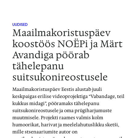
UUDISED
Maailmakoristuspäev
koostöös NOËPi ja Märt
Avandiga pöörab
tähelepanu
suitsukonireostusele
Maailmakoristuspäev Eestis alustab juuli
keskpaigas erilise videoprojektiga “Vabandage, teil
kukkus midagi”, pööramaks tähelepanu
suitsukonireostusele ja oma prügiharjumuste
muutmisele. Projekti raames valmis kolm
humoorikat, harivat ja meelelahutuslikku sketši,
mille stsenaariumite autor on