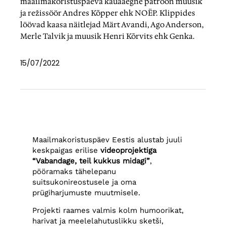
maailmakoristuspäeva kauaaegne patroon muusik
ja režissöör Andres Kõpper ehk NOËP. Klippides
löövad kaasa näitlejad Märt Avandi, Ago Anderson,
Merle Talvik ja muusik Henri Kõrvits ehk Genka.
15/07/2022
Maailmakoristuspäev Eestis alustab juuli
keskpaigas erilise
videoprojektiga
“Vabandage, teil kukkus midagi”
,
pööramaks tähelepanu
suitsukonireostusele ja oma
prügiharjumuste muutmisele.
Projekti raames valmis kolm humoorikat,
harivat ja meelelahutuslikku sketši,