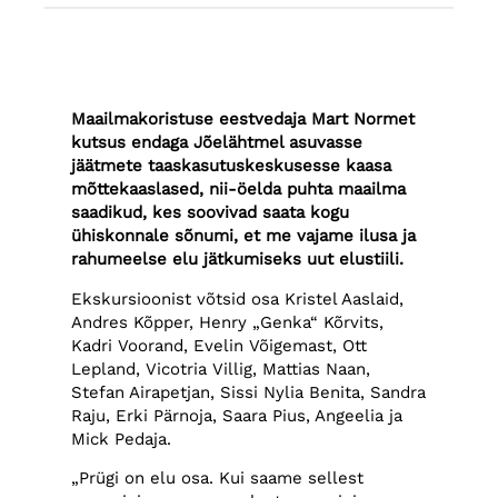
Maailmakoristuse eestvedaja Mart Normet
kutsus endaga Jõelähtmel asuvasse
jäätmete taaskasutuskeskusesse kaasa
mõttekaaslased, nii-öelda puhta maailma
saadikud, kes soovivad saata kogu
ühiskonnale sõnumi, et me vajame ilusa ja
rahumeelse elu jätkumiseks uut elustiili.
Ekskursioonist võtsid osa Kristel Aaslaid,
Andres Kõpper, Henry „Genka“ Kõrvits,
Kadri Voorand, Evelin Võigemast, Ott
Lepland, Vicotria Villig, Mattias Naan,
Stefan Airapetjan, Sissi Nylia Benita, Sandra
Raju, Erki Pärnoja, Saara Pius, Angeelia ja
Mick Pedaja.
„Prügi on elu osa. Kui saame sellest