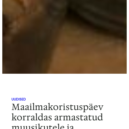
UUDISED
Maailmakoristuspäev
korraldas armastatud
muusikutele ja