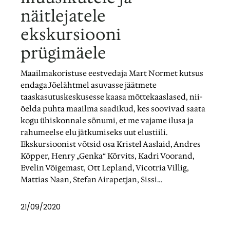
näitlejatele
ekskursiooni
prügimäele
Maailmakoristuse eestvedaja Mart Normet kutsus
endaga Jõelähtmel asuvasse jäätmete
taaskasutuskeskusesse kaasa mõttekaaslased, nii-
öelda puhta maailma saadikud, kes soovivad saata
kogu ühiskonnale sõnumi, et me vajame ilusa ja
rahumeelse elu jätkumiseks uut elustiili.
Ekskursioonist võtsid osa Kristel Aaslaid, Andres
Kõpper, Henry „Genka“ Kõrvits, Kadri Voorand,
Evelin Võigemast, Ott Lepland, Vicotria Villig,
Mattias Naan, Stefan Airapetjan, Sissi…
21/09/2020