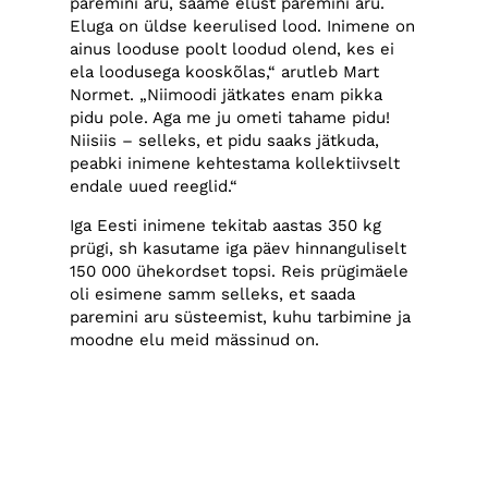
paremini aru, saame elust paremini aru.
Eluga on üldse keerulised lood. Inimene on
ainus looduse poolt loodud olend, kes ei
ela loodusega kooskõlas,“ arutleb Mart
Normet. „Niimoodi jätkates enam pikka
pidu pole. Aga me ju ometi tahame pidu!
Niisiis – selleks, et pidu saaks jätkuda,
peabki inimene kehtestama kollektiivselt
endale uued reeglid.“
Iga Eesti inimene tekitab aastas 350 kg
prügi, sh kasutame iga päev hinnanguliselt
150 000 ühekordset topsi. Reis prügimäele
oli esimene samm selleks, et saada
paremini aru süsteemist, kuhu tarbimine ja
moodne elu meid mässinud on.