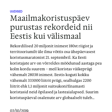
UUDISED
Maailmakoristuspäev
purustas rekordeid nii
Eestis kui välismaal
Rekordilised 20 miljonit inimest 180st riigist ja
territooriumilt üle ilma võttis osa ühepäevasest
koristusmaratonist 21. septembril. Ka Eesti
koristajate arv on võrreldes möödunud aastaga pea
kolm korda suurem – meil koristas väikeprügi
vähemalt 28038 inimest. Eestis koguti kokku
vähemalt 333000 liitrit prügi, sealhulgas 2200
liitrit ehk 1,1 miljonit suitsukoni!Enamasti
koristasid neid õpilased ja lasteaialapsed. Suurim
koristuspäeval osalenute arv globaalselt tuleb…
02/10/2019