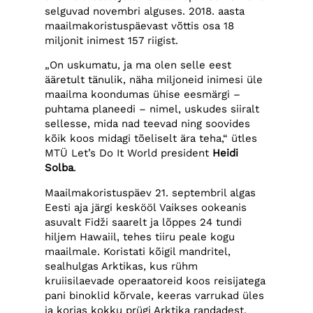
selguvad novembri alguses. 2018. aasta
maailmakoristuspäevast võttis osa 18
miljonit inimest 157 riigist.
„On uskumatu, ja ma olen selle eest
ääretult tänulik, näha miljoneid inimesi üle
maailma koondumas ühise eesmärgi –
puhtama planeedi – nimel, uskudes siiralt
sellesse, mida nad teevad ning soovides
kõik koos midagi tõeliselt ära teha,“ ütles
MTÜ Let’s Do It World president
Heidi
Solba
.
Maailmakoristuspäev 21. septembril algas
Eesti aja järgi keskööl Vaikses ookeanis
asuvalt Fidži saarelt ja lõppes 24 tundi
hiljem Hawaiil, tehes tiiru peale kogu
maailmale. Koristati kõigil mandritel,
sealhulgas Arktikas, kus rühm
kruiisilaevade operaatoreid koos reisijatega
pani binoklid kõrvale, keeras varrukad üles
ja korjas kokku prügi Arktika randadest.