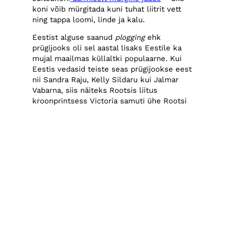
koni võib mürgitada kuni tuhat liitrit vett
ning tappa loomi, linde ja kalu.
Eestist alguse saanud
plogging
ehk
prügijooks oli sel aastal lisaks Eestile ka
mujal maailmas küllaltki populaarne. Kui
Eestis vedasid teiste seas prügijookse eest
nii Sandra Raju, Kelly Sildaru kui Jalmar
Vabarna, siis näiteks Rootsis liitus
kroonprintsess Victoria samuti ühe Rootsi
prügijooksu rühmaga. Maailma kõrgeim
koristus-prügijooks toimus ligi viie
kilomeetri kõrgusel Hiinas, samuti valisid
jooksugrupid Suurbritannias, Tšehhis,
Hollandis ja paljudes teistes riikides prügi
koristamiseks just selle sportliku viisi.
Hoolimata Afganistani keerulisest
julgeolekuolukorrast lähenevate
presidendivalimistele tõttu, koristas rühm
kliimahuvilisi ikkagi Kabulis oma kodulinna.
Osalejad ehitasid torni kogutud plastprügist