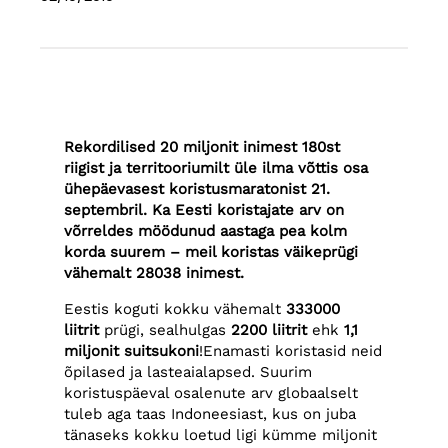
Rekordilised 20 miljonit inimest 180st
riigist ja territooriumilt üle ilma võttis osa
ühepäevasest koristusmaratonist 21.
septembril. Ka Eesti koristajate arv on
võrreldes möödunud aastaga pea kolm
korda suurem – meil koristas väikeprügi
vähemalt 28038 inimest.
Eestis koguti kokku vähemalt
333000
liitrit
prügi, sealhulgas
2200 liitrit
ehk
1,1
miljonit suitsukoni
!Enamasti koristasid neid
õpilased ja lasteaialapsed. Suurim
koristuspäeval osalenute arv globaalselt
tuleb aga taas Indoneesiast, kus on juba
tänaseks kokku loetud ligi kümme miljonit