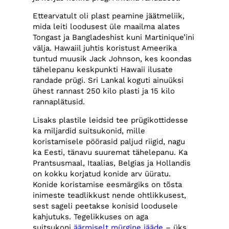
Ettearvatult oli plast peamine jäätmeliik,
mida leiti loodusest üle maailma alates
Tongast ja Bangladeshist kuni Martinique’ini
välja. Hawaiil juhtis koristust Ameerika
tuntud muusik Jack Johnson, kes koondas
tähelepanu keskpunkti Hawaii ilusate
randade prügi. Sri Lankal koguti ainuüksi
ühest rannast 250 kilo plasti ja 15 kilo
rannaplätusid.
Lisaks plastile leidsid tee prügikottidesse
ka miljardid suitsukonid, mille
koristamisele pöörasid paljud riigid, nagu
ka Eesti, tänavu suuremat tähelepanu. Ka
Prantsusmaal, Itaalias, Belgias ja Hollandis
on kokku korjatud konide arv üüratu.
Konide koristamise eesmärgiks on tõsta
inimeste teadlikkust nende ohtlikkusest,
sest sageli peetakse konisid loodusele
kahjutuks. Tegelikkuses on aga
suitsukoni
äärmiselt mürgine jääde
– üks