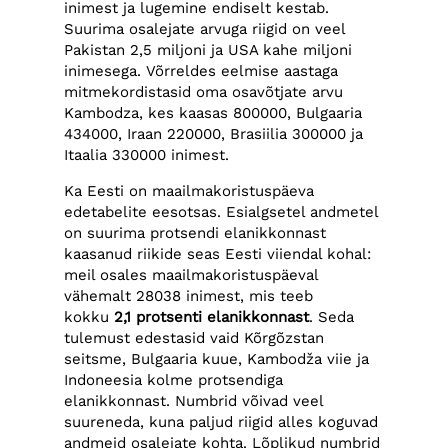
inimest ja lugemine endiselt kestab.
Suurima osalejate arvuga riigid on veel
Pakistan 2,5 miljoni ja USA kahe miljoni
inimesega. Võrreldes eelmise aastaga
mitmekordistasid oma osavõtjate arvu
Kambodza, kes kaasas 800000, Bulgaaria
434000, Iraan 220000, Brasiilia 300000 ja
Itaalia 330000 inimest.
Ka Eesti on maailmakoristuspäeva
edetabelite eesotsas. Esialgsetel andmetel
on suurima protsendi elanikkonnast
kaasanud riikide seas Eesti viiendal kohal:
meil osales maailmakoristuspäeval
vähemalt 28038 inimest, mis teeb
kokku
2,1 protsenti elanikkonnast
. Seda
tulemust edestasid vaid Kõrgõzstan
seitsme, Bulgaaria kuue, Kambodža viie ja
Indoneesia kolme protsendiga
elanikkonnast. Numbrid võivad veel
suureneda, kuna paljud riigid alles koguvad
andmeid osalejate kohta. Lõplikud numbrid