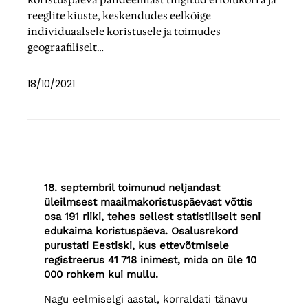
reeglite kiuste, keskendudes eelkõige
individuaalsele koristusele ja toimudes
geograafiliselt…
18/10/2021
18. septembril toimunud neljandast
üleilmsest maailmakoristuspäevast võttis
osa 191 riiki, tehes sellest statistiliselt seni
edukaima koristuspäeva. Osalusrekord
purustati Eestiski, kus ettevõtmisele
registreerus 41 718 inimest, mida on üle 10
000 rohkem kui mullu.
Nagu eelmiselgi aastal, korraldati tänavu