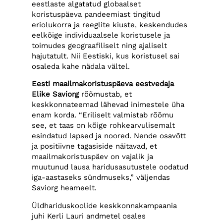
eestlaste algatatud globaalset
koristuspäeva pandeemiast tingitud
eriolukorra ja reeglite kiuste, keskendudes
eelkõige individuaalsele koristusele ja
toimudes geograafiliselt ning ajaliselt
hajutatult. Nii Eestiski, kus koristusel sai
osaleda kahe nädala vältel.
Eesti maailmakoristuspäeva eestvedaja
Elike Saviorg
rõõmustab, et
keskkonnateemad lähevad inimestele üha
enam korda. “Eriliselt valmistab rõõmu
see, et taas on kõige rohkearvulisemalt
esindatud lapsed ja noored. Nende osavõtt
ja positiivne tagasiside näitavad, et
maailmakoristuspäev on vajalik ja
muutunud lausa haridusasutustele oodatud
iga-aastaseks sündmuseks,” väljendas
Saviorg heameelt.
Üldhariduskoolide keskkonnakampaania
juhi Kerli Lauri andmetel osales