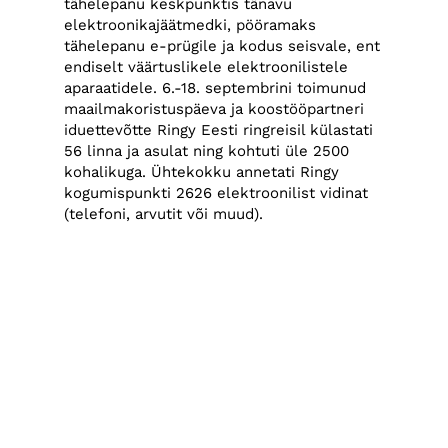
tähelepanu keskpunktis tänavu
elektroonikajäätmedki, pööramaks
tähelepanu e-prügile ja kodus seisvale, ent
endiselt väärtuslikele elektroonilistele
aparaatidele. 6.-18. septembrini toimunud
maailmakoristuspäeva ja koostööpartneri
iduettevõtte Ringy Eesti ringreisil külastati
56 linna ja asulat ning kohtuti üle 2500
kohalikuga. Ühtekokku annetati Ringy
kogumispunkti 2626 elektroonilist vidinat
(telefoni, arvutit või muud).
Järgmistest ettevõtmistest rääkides loodab
Eesti koristuspäeva eestvedaja Elike
Saviorg seni fookuses olnud väikeprügile
lisaks pöörata tähelepanu veel enam
vanaelektroonikale, patareidele ja toidu
raiskamiselegi.
Praegustel andmetel võttis Eesti eestvõttel
üleilmsest koristuspäevast osa 191 riiki. Nii
mõnigi riik teatas osalusrekordist. Näiteks