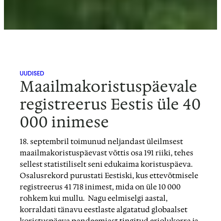
UUDISED
Maailmakoristuspäevale
registreerus Eestis üle 40
000 inimese
18. septembril toimunud neljandast üleilmsest
maailmakoristuspäevast võttis osa 191 riiki, tehes
sellest statistiliselt seni edukaima koristuspäeva.
Osalusrekord purustati Eestiski, kus ettevõtmisele
registreerus 41 718 inimest, mida on üle 10 000
rohkem kui mullu. Nagu eelmiselgi aastal,
korraldati tänavu eestlaste algatatud globaalset
koristuspäeva pandeemiast tingitud eriolukorra ja