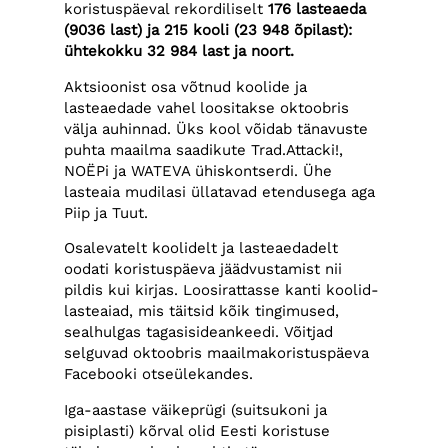
koristuspäeval rekordiliselt
176 lasteaeda
(9036 last) ja 215 kooli (23 948 õpilast):
ühtekokku 32 984 last ja noort.
Aktsioonist osa võtnud koolide ja
lasteaedade vahel loositakse oktoobris
välja auhinnad. Üks kool võidab tänavuste
puhta maailma saadikute Trad.Attacki!,
NOËPi ja WATEVA ühiskontserdi. Ühe
lasteaia mudilasi üllatavad etendusega aga
Piip ja Tuut.
Osalevatelt koolidelt ja lasteaedadelt
oodati koristuspäeva jäädvustamist nii
pildis kui kirjas. Loosirattasse kanti koolid-
lasteaiad, mis täitsid kõik tingimused,
sealhulgas tagasisideankeedi. Võitjad
selguvad oktoobris maailmakoristuspäeva
Facebooki otseülekandes.
Iga-aastase väikeprügi (suitsukoni ja
pisiplasti) kõrval olid Eesti koristuse