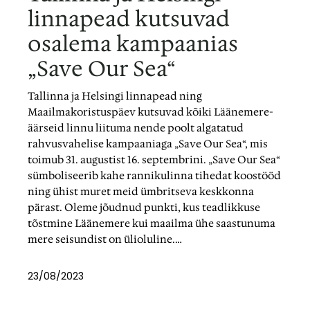
linnapead kutsuvad
osalema kampaanias
„Save Our Sea“
Tallinna ja Helsingi linnapead ning
Maailmakoristuspäev kutsuvad kõiki Läänemere-
äärseid linnu liituma nende poolt algatatud
rahvusvahelise kampaaniaga „Save Our Sea“, mis
toimub 31. augustist 16. septembrini. „Save Our Sea“
sümboliseerib kahe rannikulinna tihedat koostööd
ning ühist muret meid ümbritseva keskkonna
pärast. Oleme jõudnud punkti, kus teadlikkuse
tõstmine Läänemere kui maailma ühe saastunuma
mere seisundist on ülioluline.…
23/08/2023