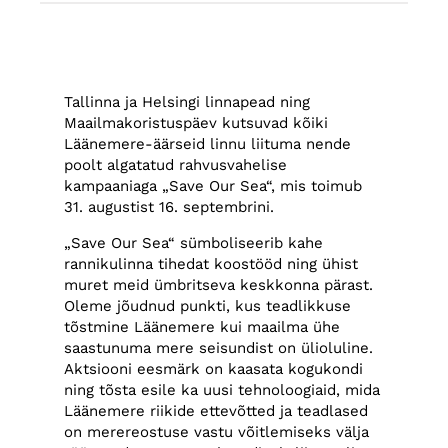
Tallinna ja Helsingi linnapead ning
Maailmakoristuspäev kutsuvad kõiki
Läänemere-äärseid linnu liituma nende
poolt algatatud rahvusvahelise
kampaaniaga „Save Our Sea“, mis toimub
31. augustist 16. septembrini.
„Save Our Sea“ sümboliseerib kahe
rannikulinna tihedat koostööd ning ühist
muret meid ümbritseva keskkonna pärast.
Oleme jõudnud punkti, kus teadlikkuse
tõstmine Läänemere kui maailma ühe
saastunuma mere seisundist on ülioluline.
Aktsiooni eesmärk on kaasata kogukondi
ning tõsta esile ka uusi tehnoloogiaid, mida
Läänemere riikide ettevõtted ja teadlased
on merereostuse vastu võitlemiseks välja