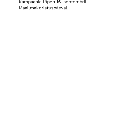
Kampaania lõpeb 16. septembril –
Maailmakoristuspäeval.
Maailmakoristuspäev
Eesti
PREVIOUS
Maailmakoristuspäev kutsub koristama kodukanti,
kalmistuid ja randu