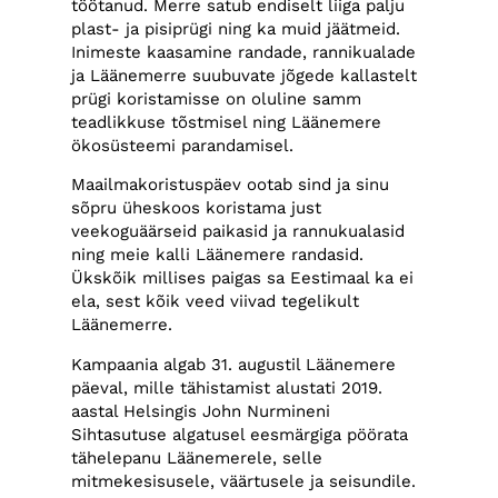
töötanud. Merre satub endiselt liiga palju
plast- ja pisiprügi ning ka muid jäätmeid.
Inimeste kaasamine randade, rannikualade
ja Läänemerre suubuvate jõgede kallastelt
prügi koristamisse on oluline samm
teadlikkuse tõstmisel ning Läänemere
ökosüsteemi parandamisel.
Maailmakoristuspäev ootab sind ja sinu
sõpru üheskoos koristama just
veekoguäärseid paikasid ja rannukualasid
ning meie kalli Läänemere randasid.
Ükskõik millises paigas sa Eestimaal ka ei
ela, sest kõik veed viivad tegelikult
Läänemerre.
Kampaania algab 31. augustil Läänemere
päeval, mille tähistamist alustati 2019.
aastal Helsingis John Nurmineni
Sihtasutuse algatusel eesmärgiga pöörata
tähelepanu Läänemerele, selle
mitmekesisusele, väärtusele ja seisundile.