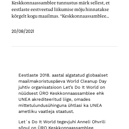
Keskkonnaassamblee tunnustus märk sellest, et
eestlaste eestveetud liikumise mõju hinnatakse
kõrgelt kogu maailmas. “Keskkonnaassamblee…
20/08/2021
Eestlaste 2018. aastal algatatud globaalset
maailmakoristuspäeva World Cleanup Day
juhtiv organisatsioon Let’s Do It World on
nüüdsest ÜRO Keskkonnaassamblee ehk
UNEA akrediteeritud liige, omades
mittetulundusühinguna ühtlasi ka UNEA
ametliku vaatleja staatust.
Let´s Do It World tegevjuhi Anneli Ohvrili
sõnul on ÜRO Keskkonnaassamblee