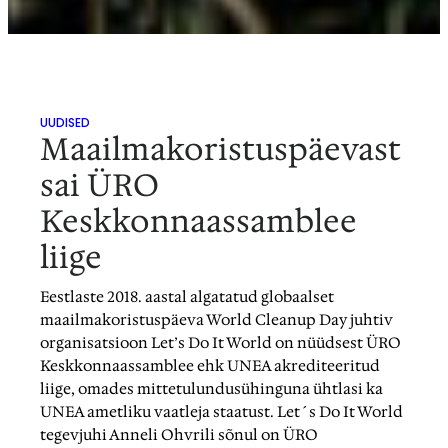
UUDISED
Maailmakoristuspäevast
sai ÜRO
Keskkonnaassamblee
liige
Eestlaste 2018. aastal algatatud globaalset
maailmakoristuspäeva World Cleanup Day juhtiv
organisatsioon Let’s Do It World on nüüdsest ÜRO
Keskkonnaassamblee ehk UNEA akrediteeritud
liige, omades mittetulundusühinguna ühtlasi ka
UNEA ametliku vaatleja staatust. Let´s Do It World
tegevjuhi Anneli Ohvrili sõnul on ÜRO