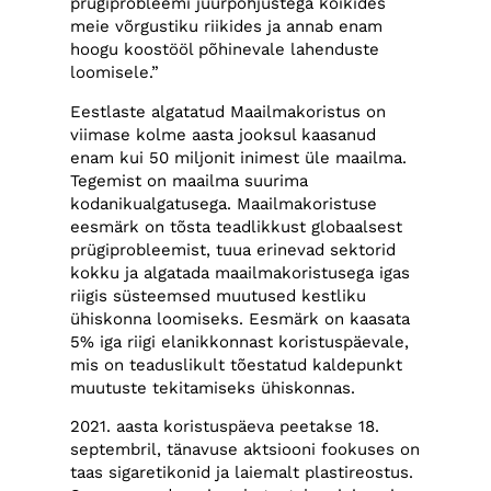
prügiprobleemi juurpõhjustega kõikides
meie võrgustiku riikides ja annab enam
hoogu koostööl põhinevale lahenduste
loomisele.”
Eestlaste algatatud Maailmakoristus on
viimase kolme aasta jooksul kaasanud
enam kui 50 miljonit inimest üle maailma.
Tegemist on maailma suurima
kodanikualgatusega. Maailmakoristuse
eesmärk on tõsta teadlikkust globaalsest
prügiprobleemist, tuua erinevad sektorid
kokku ja algatada maailmakoristusega igas
riigis süsteemsed muutused kestliku
ühiskonna loomiseks. Eesmärk on kaasata
5% iga riigi elanikkonnast koristuspäevale,
mis on teaduslikult tõestatud kaldepunkt
muutuste tekitamiseks ühiskonnas.
2021. aasta koristuspäeva peetakse 18.
septembril, tänavuse aktsiooni fookuses on
taas sigaretikonid ja laiemalt plastireostus.