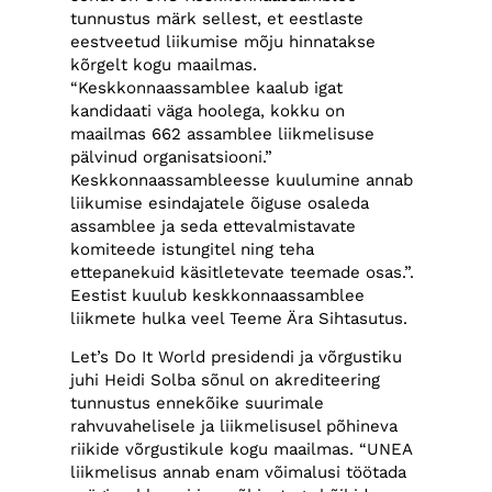
tunnustus märk sellest, et eestlaste
eestveetud liikumise mõju hinnatakse
kõrgelt kogu maailmas.
“Keskkonnaassamblee kaalub igat
kandidaati väga hoolega, kokku on
maailmas 662 assamblee liikmelisuse
pälvinud organisatsiooni.”
Keskkonnaassambleesse kuulumine annab
liikumise esindajatele õiguse osaleda
assamblee ja seda ettevalmistavate
komiteede istungitel ning teha
ettepanekuid käsitletevate teemade osas.”.
Eestist kuulub keskkonnaassamblee
liikmete hulka veel Teeme Ära Sihtasutus.
Let’s Do It World presidendi ja võrgustiku
juhi Heidi Solba sõnul on akrediteering
tunnustus ennekõike suurimale
rahvuvahelisele ja liikmelisusel põhineva
riikide võrgustikule kogu maailmas. “UNEA
liikmelisus annab enam võimalusi töötada