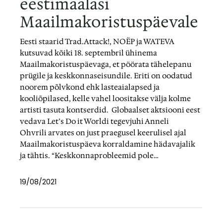
eestimaalasi
Maailmakoristuspäevale
Eesti staarid Trad.Attack!, NOËP ja WATEVA
kutsuvad kõiki 18. septembril ühinema
Maailmakoristuspäevaga, et pöörata tähelepanu
prügile ja keskkonnaseisundile. Eriti on oodatud
noorem põlvkond ehk lasteaialapsed ja
kooliõpilased, kelle vahel loositakse välja kolme
artisti tasuta kontserdid. Globaalset aktsiooni eest
vedava Let’s Do it Worldi tegevjuhi Anneli
Ohvrili arvates on just praegusel keerulisel ajal
Maailmakoristuspäeva korraldamine hädavajalik
ja tähtis. “Keskkonnaprobleemid pole…
19/08/2021