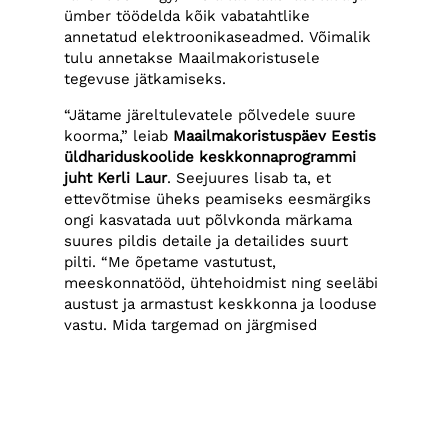
ümber töödelda kõik vabatahtlike
annetatud elektroonikaseadmed. Võimalik
tulu annetakse Maailmakoristusele
tegevuse jätkamiseks.
“Jätame järeltulevatele põlvedele suure
koorma,” leiab
Maailmakoristuspäev Eestis
üldhariduskoolide keskkonnaprogrammi
juht Kerli Laur
. Seejuures lisab ta, et
ettevõtmise üheks peamiseks eesmärgiks
ongi kasvatada uut põlvkonda märkama
suures pildis detaile ja detailides suurt
pilti. “Me õpetame vastutust,
meeskonnatööd, ühtehoidmist ning seeläbi
austust ja armastust keskkonna ja looduse
vastu. Mida targemad on järgmised
põlvkonnad, seda puhtam on tulevik. Ja
lapsed on nutikad, aktiivsed ja
motiveeritud,” kiidab Laur.
Tublidele noortele ja lastele on auhinnaks
kaks kontserti. Õpilased-õpetajad on