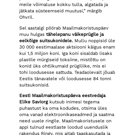
meile võimaluse kokku tulla, algatada ja
jätkata süsteemseid muutusi,” märgib
Ohvril.
Sel aastalgi pöörab Maailmakoristuspäev
muu hulgas
tähelepanu väikeprügile ja
eelkõige suitsukonidele.
Mullu noppisid üle
30 000 eestimaalase aktsiooni käigus enam
kui 1,5 miljon koni. Iga koni sisaldab lisaks
plastile mürgiseid toksiine, mistõttu on
konid üks ohtlikumaid prügiliike, mis ei
tohi loodusesse sattuda. Teadaolevalt jõuab
Eestis tänavatele või loodusesse 84 tonni
suitsukonisid.
Eesti Maailmakoristuspäeva eestvedaja
Elike Saviorg
kutsub inimesi tegema
puhastust ka oma kodudes, otsima üles
oma vanad elektroonikaseadmed ja saatma
need uuele ringile. Maailmakoristusele on
appi tulnud eestlaste loodud uuenduslik
rakendus Ringy, mis aitab taaskasutada ja