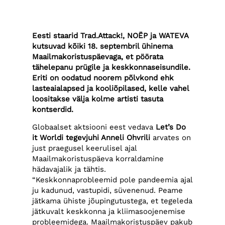
Eesti staarid Trad.Attack!,
NOËP
ja WATEVA
kutsuvad kõiki 18. septembril ühinema
Maailmakoristuspäevaga, et pöörata
tähelepanu prügile ja keskkonnaseisundile.
Eriti on oodatud noorem põlvkond ehk
lasteaialapsed ja kooliõpilased, kelle vahel
loositakse välja kolme artisti tasuta
kontserdid.
Globaalset aktsiooni eest vedava
Let’s Do
it Worldi tegevjuhi Anneli Ohvrili
arvates on
just praegusel keerulisel ajal
Maailmakoristuspäeva korraldamine
hädavajalik ja tähtis.
“Keskkonnaprobleemid pole pandeemia ajal
ju kadunud, vastupidi, süvenenud. Peame
jätkama ühiste jõupingutustega, et tegeleda
jätkuvalt keskkonna ja kliimasoojenemise
probleemidega. Maailmakoristuspäev pakub